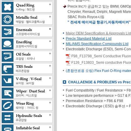
뛰어 넘습니다.
Precix Inc가 공급하고 있는 BMW, GM/Opel,
Chrysler, Renault, Delphi, Magneti Mare
SBAC Rolls Royce사등
" 전세계 메이져급 항공기,자동차메이커"
Major OEM Specification & Approvals Lis
Precix Standard Material List
MIL/AMS Specification Compounds List
Electrostatic Discharge (ESD), Semi-Con
F98_F13798_Semi Conductive Fluor
F126_F13803_Semi conductive Fluo
(혼합연료용 오링) Flex Fuel O-Ring materia
CHALLAENGE & PROBLEMS vs Preci
Fuel Compatibility / Fuel Resistance > F
Low temperature performance > G17 & 
Permeation Resistance > F86 & F98
Electrostatic Discharge ( ESD) 솔루션 > 