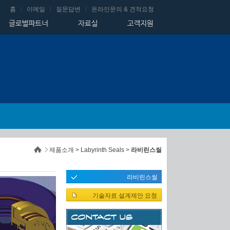
홈
이메일
질문답변
온라인문의 & 견적요청
제품소개 > Labyrinth Seals >
라비린스씰
라비린스씰
기술자료 설계제안 요청