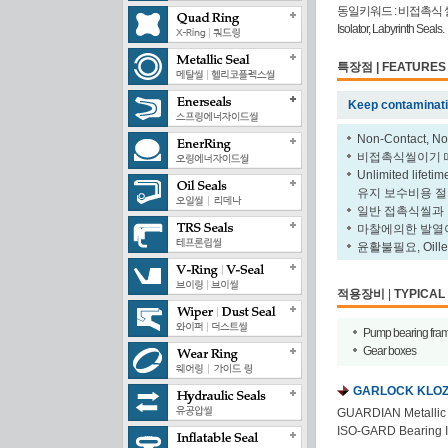
동일키워드 : 비접촉식 씰,라비
Isolator, Labyrinth Seals.
특장점 | FEATURES 
Keep contaminatio
Non-Contact, No 
비접촉식씰이기 때
Unlimited li
유지 보수비용 
일반 접촉식씰과 같이
마찰에의한 발열이
윤활불필요, Oilles
적용장비
|
TYPICAL 
Pump bearing fra
Gear boxes
GARLOCK KLOZ
GUARDIAN Metallic B
ISO-GARD Bearing Is