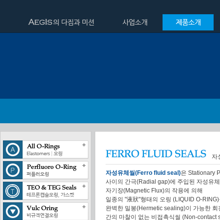
자
자성유체씰(Ferro fluid seal)
은 Stationary 
사이의 간극(Radial gap)에 주입된 자성유체(Fe
자기장(Magnetic Flux)의 작용에 의해
일종의 "液狀"형태의 오링 (LIQUID O-RI
완벽한 밀봉(Hermetic sealing)이 가능
간의 마찰이 없는 비접촉식씰 (Non-contact s