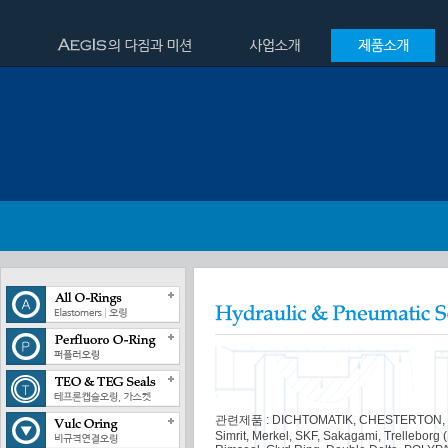
관련제품 : DICHTOMATIK, CHESTERTON, MIT
Simrit, Merkel, SKF, Sakagami, Trelleborg