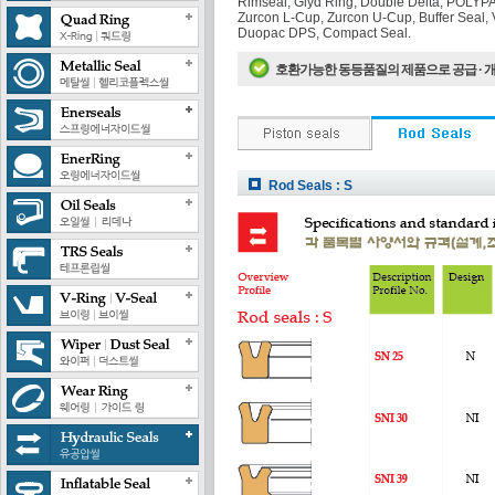
Rimseal, Glyd Ring, Double Delta, POLY
Zurcon L-Cup, Zurcon U-Cup, Buffer Seal, 
Duopac DPS, Compact Seal.
호환가능한 동등품질의 제품으로 공급 · 
Rod Seals : S